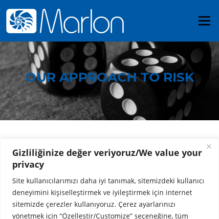
Skip
to
Menu
content
OUR APPROACH TO RISK
Gizliliğinize değer veriyoruz/We value your
Within the scope of our consultation; we provide support and
privacy
assistance with original and innovative ideas intended for companies’
goals of development and improvement by conceiving of risks,
Site kullanıcılarımızı daha iyi tanımak, sitemizdeki kullanıcı
analyzing and identifying, creating risk maps and making sectoral
deneyimini kişiselleştirmek ve iyileştirmek için internet
comparisons.
sitemizde çerezler kullanıyoruz. Çerez ayarlarınızı
yönetmek için “Özelleştir/Customize” seçeneğine, tüm