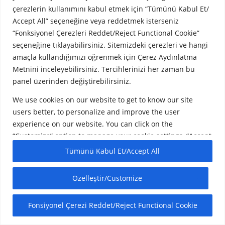
çerezlerin kullanımını kabul etmek için “Tümünü Kabul Et/
Accept All” seçeneğine veya reddetmek isterseniz
“Fonksiyonel Çerezleri Reddet/Reject Functional Cookie”
seçeneğine tıklayabilirsiniz. Sitemizdeki çerezleri ve hangi
amaçla kullandığımızı öğrenmek için Çerez Aydınlatma
Metnini inceleyebilirsiniz. Tercihlerinizi her zaman bu
Copyright © 2026 Marlon. All Rights Reserved.
panel üzerinden değiştirebilirsiniz.
Screenr
We use cookies on our website to get to know our site
parallax
users better, to personalize and improve the user
theme
experience on our website. You can click on the
by
FameThemes
“Customize” option to manage your cookie settings, “Accept
All” to accept the use of all cookies, or “Reject Functional
Tümünü Kabul Et/Accept All
Cookie” if you wish to reject them. You can review the
Cookie Information Text to learn about the cookies on our
Özelleştir/Customize
website and for what purposes we use them. You can
always change your preferences via this
Fonsiyonel Çerezi Reddet/Reject Functional Cookie
panel.
Çerez Politikası/Cookie Policy